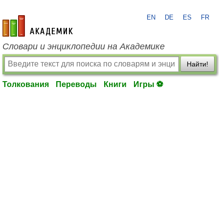
EN
DE
ES
FR
academic.ru
Словари и энциклопедии на Академике
Найти!
Толкования
Переводы
Книги
Игры ⚽