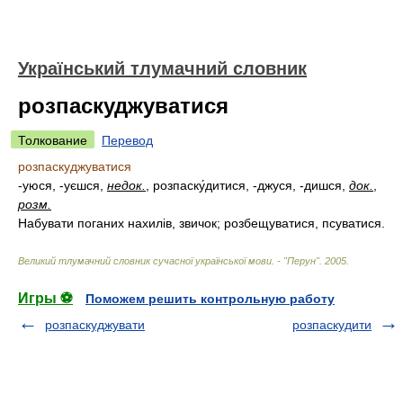
Український тлумачний словник
розпаскуджуватися
Толкование
Перевод
розпаскуджуватися
-уюся, -уєшся,
недок.
, розпаску́дитися, -джуся, -дишся,
док.
,
розм.
Набувати поганих нахилів, звичок; розбещуватися, псуватися.
Великий тлумачний словник сучасної української мови. - "Перун"
.
2005
.
Игры ⚽
Поможем решить контрольную работу
розпаскуджувати
розпаскудити